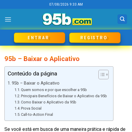
Skip
07/08/2026 9:33 AM
to
content
REGISTRO
ENTRAR
95b – Baixar o Aplicativo
Conteúdo da página
95b – Baixar o Aplicativo
Quem somos e por que escolher a 95b
Principais Benefícios de Baixar o Aplicativo da 95b
Como Baixar o Aplicativo da 95b
Prova Social
Call-to-Action Final
Se você está em busca de uma maneira prática e rápida de