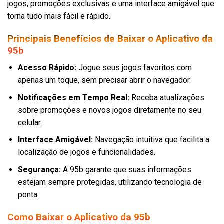
jogos, promoções exclusivas e uma interface amigável que
torna tudo mais fácil e rápido.
Principais Benefícios de Baixar o Aplicativo da
95b
Acesso Rápido:
Jogue seus jogos favoritos com
apenas um toque, sem precisar abrir o navegador.
Notificações em Tempo Real:
Receba atualizações
sobre promoções e novos jogos diretamente no seu
celular.
Interface Amigável:
Navegação intuitiva que facilita a
localização de jogos e funcionalidades.
Segurança:
A 95b garante que suas informações
estejam sempre protegidas, utilizando tecnologia de
ponta.
Como Baixar o Aplicativo da 95b