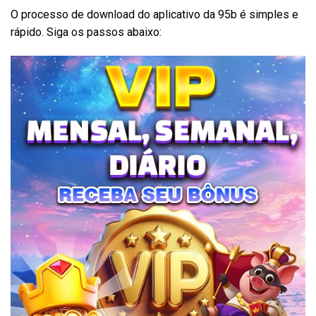
O processo de download do aplicativo da 95b é simples e
rápido. Siga os passos abaixo: