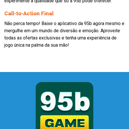
experimente a qualidade que só a 95b pode oferecer.
Call-to-Action Final
Não perca tempo! Baixe o aplicativo da 95b agora mesmo e
mergulhe em um mundo de diversão e emoção. Aproveite
todas as ofertas exclusivas e tenha uma experiência de
jogo única na palma da sua mão!