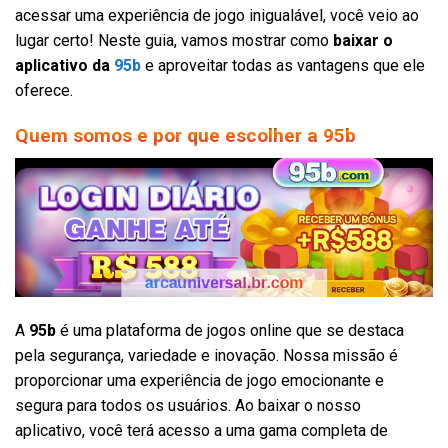
acessar uma experiência de jogo inigualável, você veio ao
lugar certo! Neste guia, vamos mostrar como
baixar o
aplicativo da
95b
e aproveitar todas as vantagens que ele
oferece.
Quem somos e por que escolher a 95b
A
95b
é uma plataforma de jogos online que se destaca
pela segurança, variedade e inovação. Nossa missão é
proporcionar uma experiência de jogo emocionante e
segura para todos os usuários. Ao baixar o nosso
aplicativo, você terá acesso a uma gama completa de