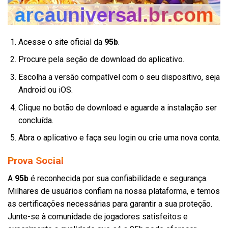
Acesse o site oficial da
95b
.
Procure pela seção de download do aplicativo.
Escolha a versão compatível com o seu dispositivo, seja
Android ou iOS.
Clique no botão de download e aguarde a instalação ser
concluída.
Abra o aplicativo e faça seu login ou crie uma nova conta.
Prova Social
A
95b
é reconhecida por sua confiabilidade e segurança.
Milhares de usuários confiam na nossa plataforma, e temos
as certificações necessárias para garantir a sua proteção.
Junte-se à comunidade de jogadores satisfeitos e