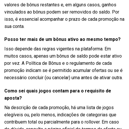
valores de bônus restantes e, em alguns casos, ganhos
vinculados ao bônus podem ser removidos do saldo. Por
isso, é essencial acompanhar o prazo de cada promoção na
sua conta.
Posso ter mais de um bônus ativo ao mesmo tempo?
Isso depende das regras vigentes na plataforma. Em
muitos casos, apenas um bônus de saldo pode estar ativo
por vez. A Política de Bônus e o regulamento de cada
promoção indicam se é permitido acumular ofertas ou se é
necessário concluir (ou cancelar) uma antes de ativar outra.
Como sei quais jogos contam para o requisito de
aposta?
Na descrição de cada promoção, há uma lista de jogos
elegíveis ou, pelo menos, indicações de categorias que
contribuem total ou parcialmente para o rollover. Em caso