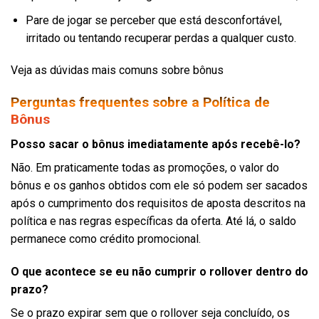
Pare de jogar se perceber que está desconfortável,
irritado ou tentando recuperar perdas a qualquer custo.
Veja as dúvidas mais comuns sobre bônus
Perguntas frequentes sobre a Política de
Bônus
Posso sacar o bônus imediatamente após recebê-lo?
Não. Em praticamente todas as promoções, o valor do
bônus e os ganhos obtidos com ele só podem ser sacados
após o cumprimento dos requisitos de aposta descritos na
política e nas regras específicas da oferta. Até lá, o saldo
permanece como crédito promocional.
O que acontece se eu não cumprir o rollover dentro do
prazo?
Se o prazo expirar sem que o rollover seja concluído, os