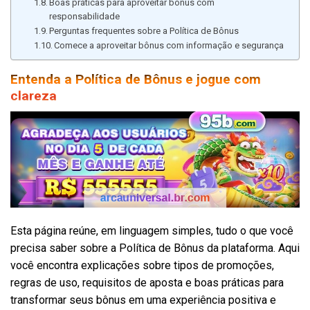
Boas práticas para aproveitar bônus com
responsabilidade
Perguntas frequentes sobre a Política de Bônus
Comece a aproveitar bônus com informação e segurança
Entenda a Política de Bônus e jogue com
clareza
Esta página reúne, em linguagem simples, tudo o que você
precisa saber sobre a Política de Bônus da plataforma. Aqui
você encontra explicações sobre tipos de promoções,
regras de uso, requisitos de aposta e boas práticas para
transformar seus bônus em uma experiência positiva e