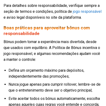
Para detalhes sobre responsabilidade, verifique sempre a
seção de termos e condições, política de
jogo responsável
e aviso legal disponíveis no site da plataforma.
Boas práticas para aproveitar bônus com
responsabilidade
Bônus podem tornar a experiência mais divertida, desde
que usados com equilíbrio. A Política de Bônus incentiva o
jogo responsável, e algumas recomendações ajudam você
a manter o controle:
Defina um orçamento máximo para depósitos,
independentemente das promoções;
Nunca jogue apenas para cumprir rollover; lembre-se de
que o entretenimento deve ser o objetivo principal;
Evite aceitar todos os bônus automaticamente; escolha
apenas aqueles cujas regras você entende e concorda;