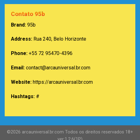
Contato 95b
Brand:
95b
Address:
Rua 240, Belo Horizonte
Phone:
+55 72 95470-4396
Email:
contact@arcauniversal.br.com
Website:
https://arcauniversal.br.com
Hashtags:
#
©2026 arcauniversal.br.com Todos os direitos reservados 18+
ver:1.2.6(1P)