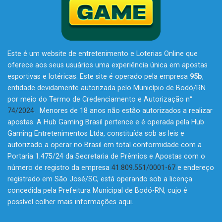
Este é um website de entretenimento e Loterias Online que
oferece aos seus usuários uma experiência única em apostas
esportivas e lotéricas. Este site é operado pela empresa
95b
,
entidade devidamente autorizada pelo Município de Bodó/RN
por meio do Termo de Credenciamento e Autorização n°
74/2024
. Menores de 18 anos não estão autorizados a realizar
apostas. A Hub Gaming Brasil pertence e é operada pela Hub
Gaming Entretenimentos Ltda, constituída sob as leis e
autorizado a operar no Brasil em total conformidade com a
Portaria 1.475/24 da Secretaria de Prêmios e Apostas com o
número de registro da empresa
41.809.551/0001-67
e endereço
registrado em São José/SC, está operando sob a licença
concedida pela Prefeitura Municipal de Bodó-RN, cujo é
possível colher mais informações
aqui
.