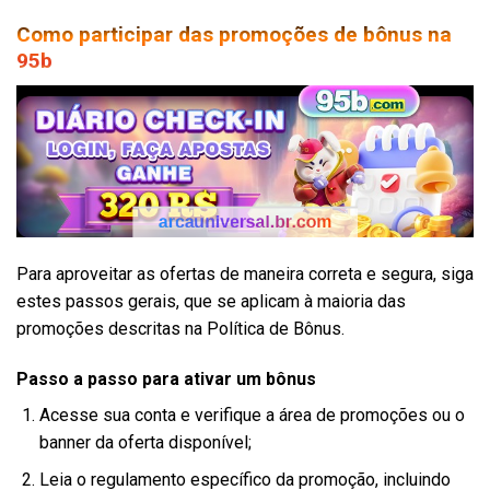
Como participar das promoções de bônus na
95b
Para aproveitar as ofertas de maneira correta e segura, siga
estes passos gerais, que se aplicam à maioria das
promoções descritas na Política de Bônus.
Passo a passo para ativar um bônus
Acesse sua conta e verifique a área de promoções ou o
banner da oferta disponível;
Leia o regulamento específico da promoção, incluindo