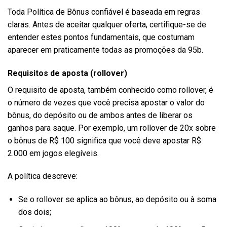
Toda Política de Bônus confiável é baseada em regras
claras. Antes de aceitar qualquer oferta, certifique-se de
entender estes pontos fundamentais, que costumam
aparecer em praticamente todas as promoções da 95b.
Requisitos de aposta (rollover)
O requisito de aposta, também conhecido como rollover, é
o número de vezes que você precisa apostar o valor do
bônus, do depósito ou de ambos antes de liberar os
ganhos para saque. Por exemplo, um rollover de 20x sobre
o bônus de R$ 100 significa que você deve apostar R$
2.000 em jogos elegíveis.
A política descreve:
Se o rollover se aplica ao bônus, ao depósito ou à soma
dos dois;