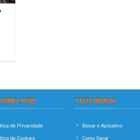
o
m
SINO 95B
TUTORIAIS
ítica de Privacidade
Baixar o Aplicativo
ítica de Cookies
Como Sacar