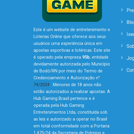
Pre
Blo
Este é um website de entretenimento e
Ise
Loterias Online que oferece aos seus
usuários uma experiência única em
Sob
apostas esportivas e lotéricas. Este site
é operado pela empresa
95b
, entidade
Jo
devidamente autorizada pelo Município
Con
de Bodó/RN por meio do Termo de
Credenciamento e Autorização n°
74/2024
. Menores de 18 anos não
estão autorizados a realizar apostas. A
Hub Gaming Brasil pertence e é
operada pela Hub Gaming
Entretenimentos Ltda, constituída sob
as leis e autorizado a operar no Brasil
em total conformidade com a Portaria
1.475/24 da Secretaria de Prêmios e